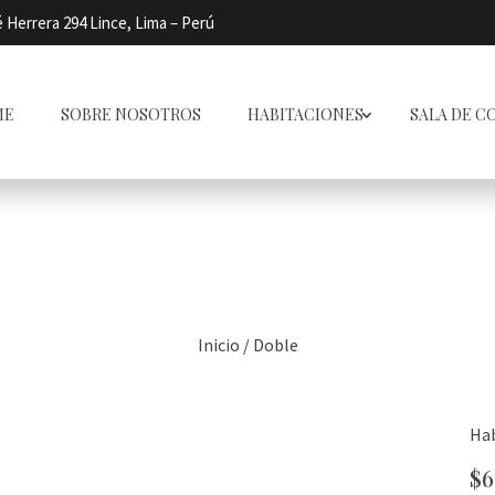
 Herrera 294 Lince, Lima – Perú
ME
SOBRE NOSOTROS
HABITACIONES
SALA DE C
Inicio
/ Doble
Hab
$6