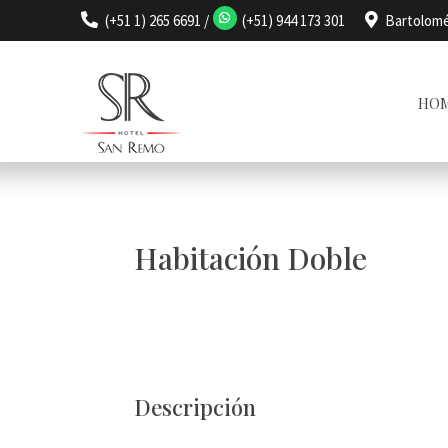

(+51 1) 265 6691 /
(+51) 944 173 301

Bartolomé
HO
Habitación Doble
Descripción