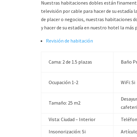
Nuestras habitaciones dobles están finamente
televisión por cable para hacer de su estadía 
de placer o negocios, nuestras habitaciones d
y hacer de su estadía en nuestro hotel la más 
Revisión de habitación
Cama:
2 de 1.5 plazas
Baño Pr
Ocupación
1-2
WiFi:
Si
Desayu
Tamaño:
25 m2
cafeter
Vista:
Ciudad – Interior
Teléfon
Insonorización:
Si
Artícul