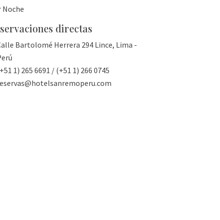
r Noche
servaciones directas
alle Bartolomé Herrera 294 Lince, Lima -
Perú
+51 1) 265 6691 / (+51 1) 266 0745
reservas@hotelsanremoperu.com