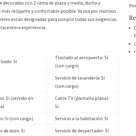
 decoradas con 2 cama de plaza y media, ducha y
Po
la más relajante y confortable posible. Ya sea por motivos
Re
obles están designadas para cumplir todas sus exigencias
placentera experiencia.
C
(
Traslado al aeropuerto:
Si
ivado:
Si
(con cargo)
Servicio de lavandería:
Si
(con cargo)
no:
Si (servido en
Cable TV (pantalla plana):
ia)
Si
o:
Si (con cargo)
Servicio a la habitación:
Si
os de aseo:
Si
Servicio de despertador:
Si